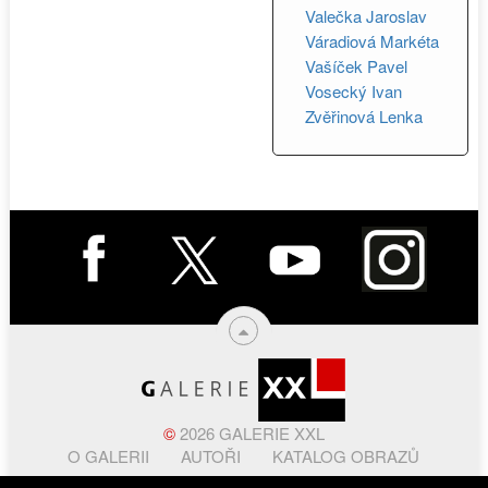
Valečka Jaroslav
Váradiová Markéta
Vašíček Pavel
Vosecký Ivan
Zvěřinová Lenka
©
2026 GALERIE XXL
O GALERII
AUTOŘI
KATALOG OBRAZŮ