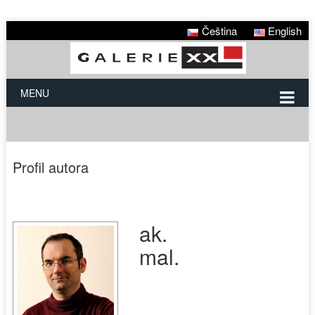
Čeština
English
MENU
Profil autora
ak.
mal.