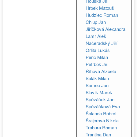
Houska Jiří
Hrbek Matouš
Hudziec Roman
Chlup Jan
Jiříčková Alexandra
Lamr Aleš
Načeradský Jiří
Orlita Lukáš
Perič Milan
Petrbok Jiří
Říhová Alžběta
Salák Milan
Samec Jan
Slavík Marek
Spěváček Jan
Spěváčková Eva
Šalanda Robert
Šrajerová Nikola
Trabura Roman
Trantina Dan