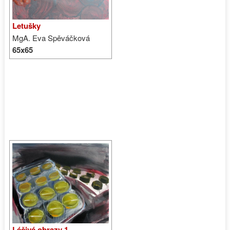
Letušky
MgA. Eva Spěváčková
65x65
Léčivé obrazy 1