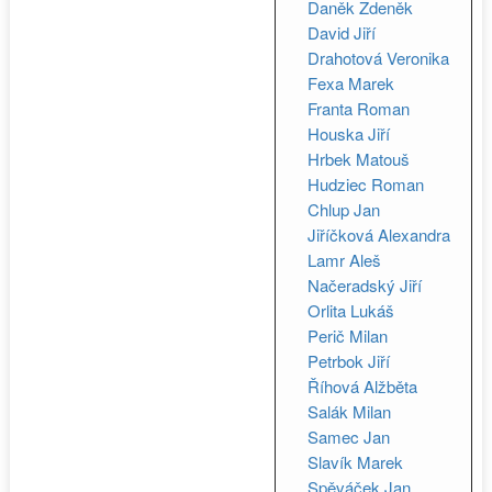
Daněk Zdeněk
David Jiří
Drahotová Veronika
Fexa Marek
Franta Roman
Houska Jiří
Hrbek Matouš
Hudziec Roman
Chlup Jan
Jiříčková Alexandra
Lamr Aleš
Načeradský Jiří
Orlita Lukáš
Perič Milan
Petrbok Jiří
Říhová Alžběta
Salák Milan
Samec Jan
Slavík Marek
Spěváček Jan