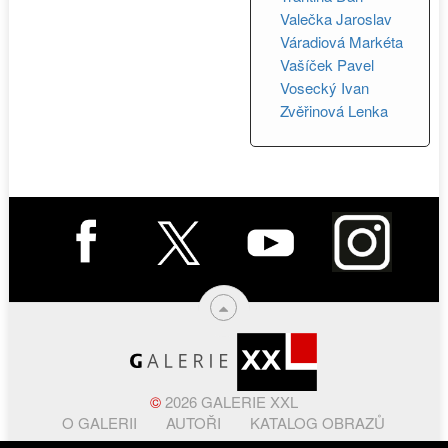
Valečka Jaroslav
Váradiová Markéta
Vašíček Pavel
Vosecký Ivan
Zvěřinová Lenka
©
2026 GALERIE XXL
O GALERII
AUTOŘI
KATALOG OBRAZŮ