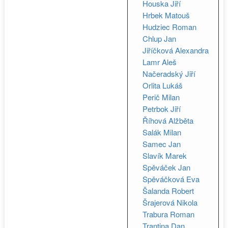
Houska Jiří
Hrbek Matouš
Hudziec Roman
Chlup Jan
Jiříčková Alexandra
Lamr Aleš
Načeradský Jiří
Orlita Lukáš
Perič Milan
Petrbok Jiří
Říhová Alžběta
Salák Milan
Samec Jan
Slavík Marek
Spěváček Jan
Spěváčková Eva
Šalanda Robert
Šrajerová Nikola
Trabura Roman
Trantina Dan