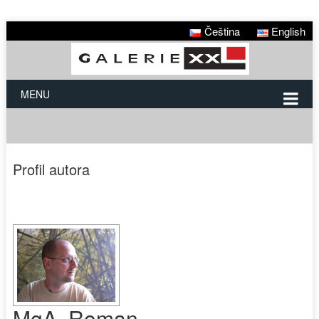
Čeština
English
MENU
Profil autora
MgA. Roman