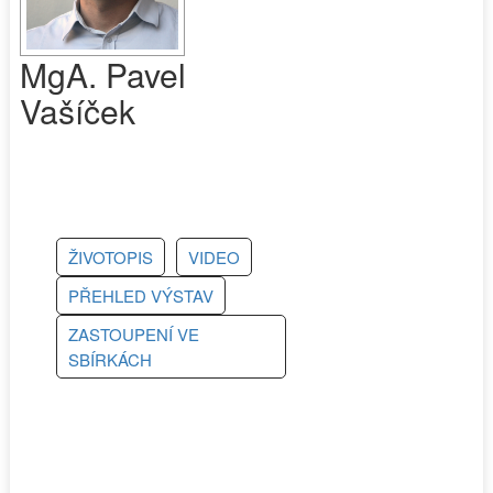
MgA. Pavel
Vašíček
ŽIVOTOPIS
VIDEO
PŘEHLED VÝSTAV
ZASTOUPENÍ VE
SBÍRKÁCH