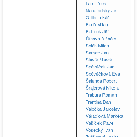
Lamr Aleš
Načeradský Jiří
Orlita Lukáš
Perič Milan
Petrbok Jiří
Říhová Alžběta
Salák Milan
Samec Jan
Slavík Marek
Spěváček Jan
Spěváčková Eva
Šalanda Robert
Šrajerová Nikola
Trabura Roman
Trantina Dan
Valečka Jaroslav
Váradiová Markéta
Vašíček Pavel
Vosecký Ivan
Zvěřinová Lenka