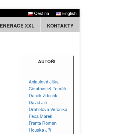
Čeština
English
GENERACE XXL
KONTAKTY
AUTOŘI
Anlaufová Jitka
Císařovský Tomáš
Daněk Zdeněk
David Jiří
Drahotová Veronika
Fexa Marek
Franta Roman
Houska Jiří