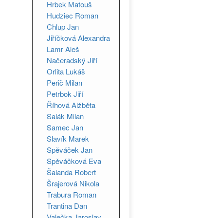
Hrbek Matouš
Hudziec Roman
Chlup Jan
Jiříčková Alexandra
Lamr Aleš
Načeradský Jiří
Orlita Lukáš
Perič Milan
Petrbok Jiří
Říhová Alžběta
Salák Milan
Samec Jan
Slavík Marek
Spěváček Jan
Spěváčková Eva
Šalanda Robert
Šrajerová Nikola
Trabura Roman
Trantina Dan
Valečka Jaroslav