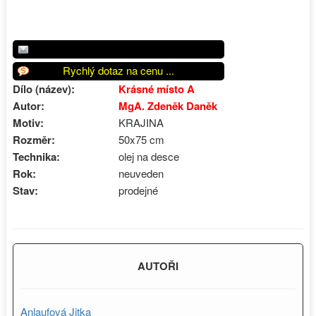
Rychlý dotaz na cenu ...
Dílo (název):
Krásné místo A
Autor:
MgA. Zdeněk Daněk
Motiv:
KRAJINA
Rozměr:
50x75 cm
Technika:
olej na desce
Rok:
neuveden
Stav:
prodejné
AUTOŘI
Anlaufová Jitka