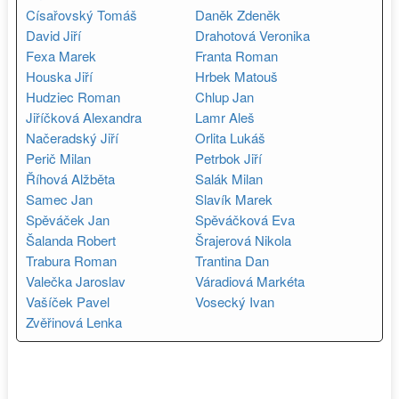
Císařovský Tomáš
Daněk Zdeněk
David Jiří
Drahotová Veronika
Fexa Marek
Franta Roman
Houska Jiří
Hrbek Matouš
Hudziec Roman
Chlup Jan
Jiříčková Alexandra
Lamr Aleš
Načeradský Jiří
Orlita Lukáš
Perič Milan
Petrbok Jiří
Říhová Alžběta
Salák Milan
Samec Jan
Slavík Marek
Spěváček Jan
Spěváčková Eva
Šalanda Robert
Šrajerová Nikola
Trabura Roman
Trantina Dan
Valečka Jaroslav
Váradiová Markéta
Vašíček Pavel
Vosecký Ivan
Zvěřinová Lenka