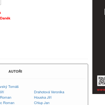
k
 Daněk
AUTOŘI
ovský Tomáš
iří
Drahotová Veronika
a Roman
Houska Jiří
ec Roman
Chlup Jan