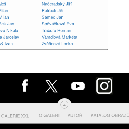
leš
Načeradský Jiří
Milan
Petrbok Jiří
Milan
Samec Jan
ček Jan
Spěváčková Eva
ová Nikola
Trabura Roman
a Jaroslav
Váradiová Markéta
ý Ivan
Zvěřinová Lenka
O GALERII
AUTOŘI
KATALOG OBRAZ
 GALERIE XXL