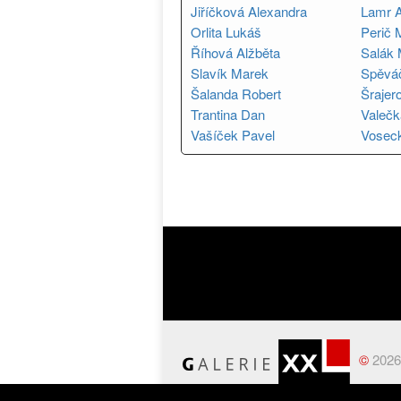
Jiříčková Alexandra
Lamr A
Orlita Lukáš
Perič 
Říhová Alžběta
Salák 
Slavík Marek
Spěvá
Šalanda Robert
Šrajer
Trantina Dan
Valečk
Vašíček Pavel
Voseck
©
2026