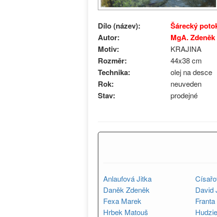
Dílo (název):
Šárecký poto
Autor:
MgA. Zdeněk
Motiv:
KRAJINA
Rozměr:
44x38 cm
Technika:
olej na desce
Rok:
neuveden
Stav:
prodejné
Anlaufová Jitka
Císař
Daněk Zdeněk
David J
Fexa Marek
Frant
Hrbek Matouš
Hudzi