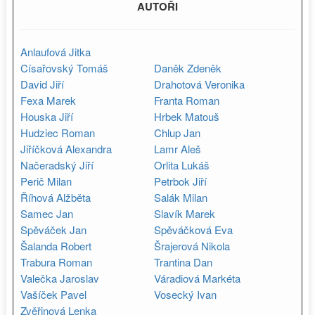
AUTOŘI
Anlaufová Jitka
Císařovský Tomáš
Daněk Zdeněk
David Jiří
Drahotová Veronika
Fexa Marek
Franta Roman
Houska Jiří
Hrbek Matouš
Hudziec Roman
Chlup Jan
Jiříčková Alexandra
Lamr Aleš
Načeradský Jiří
Orlita Lukáš
Perič Milan
Petrbok Jiří
Říhová Alžběta
Salák Milan
Samec Jan
Slavík Marek
Spěváček Jan
Spěváčková Eva
Šalanda Robert
Šrajerová Nikola
Trabura Roman
Trantina Dan
Valečka Jaroslav
Váradiová Markéta
Vašíček Pavel
Vosecký Ivan
Zvěřinová Lenka