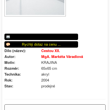
Rychlý dotaz na cenu ...
Dílo (název):
Cestou XII.
Autor:
MgA. Markéta Váradiová
Motiv:
KRAJINA
Rozměr:
65x65 cm
Technika:
akryl
Rok:
2004
Stav:
prodejné