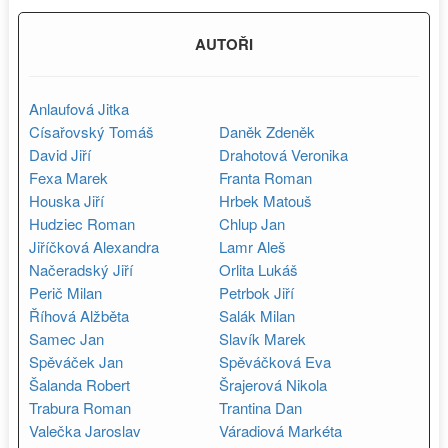
AUTOŘI
Anlaufová Jitka
Císařovský Tomáš
Daněk Zdeněk
David Jiří
Drahotová Veronika
Fexa Marek
Franta Roman
Houska Jiří
Hrbek Matouš
Hudziec Roman
Chlup Jan
Jiříčková Alexandra
Lamr Aleš
Načeradský Jiří
Orlita Lukáš
Perič Milan
Petrbok Jiří
Říhová Alžběta
Salák Milan
Samec Jan
Slavík Marek
Spěváček Jan
Spěváčková Eva
Šalanda Robert
Šrajerová Nikola
Trabura Roman
Trantina Dan
Valečka Jaroslav
Váradiová Markéta