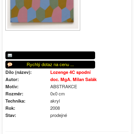
Rychlý dotaz na cenu ...
Dílo (název):
Lozenge 4C spodní
Autor:
doc. MgA. Milan Salák
Motiv:
ABSTRAKCE
Rozměr:
0x0 cm
Technika:
akryl
Rok:
2008
Stav:
prodejné