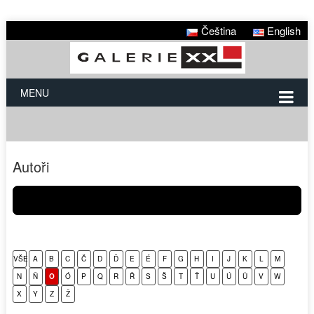
Čeština
English
MENU
Autoři
VŠE
A
B
C
Č
D
Ď
E
É
F
G
H
I
J
K
L
M
N
Ň
O
Ó
P
Q
R
Ř
S
Š
T
Ť
U
Ú
Ů
V
W
X
Y
Z
Ž