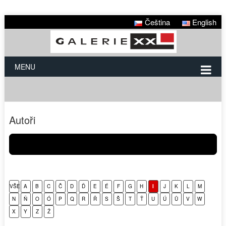
Čeština
English
MENU
Autoři
VŠE
A
B
C
Č
D
Ď
E
É
F
G
H
I
J
K
L
M
N
Ň
O
Ó
P
Q
R
Ř
S
Š
T
Ť
U
Ú
Ů
V
W
X
Y
Z
Ž