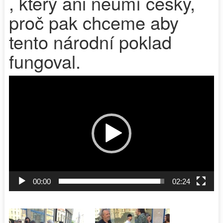
, který ani neumí česky,
proč pak chceme aby
tento národní poklad
fungoval.
Video
přehrávač
00:00
02:24