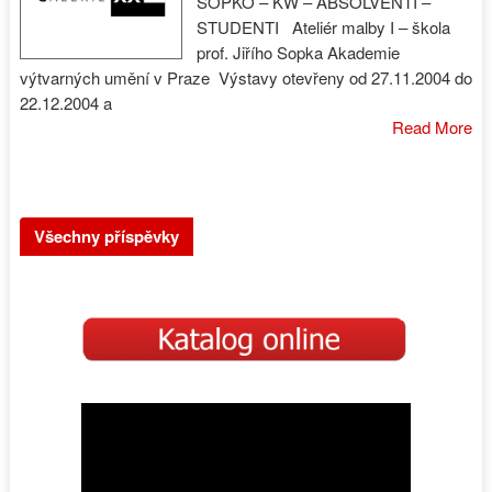
SOPKO – KW – ABSOLVENTI –
STUDENTI Ateliér malby I – škola
prof. Jiřího Sopka Akademie
výtvarných umění v Praze Výstavy otevřeny od 27.11.2004 do
22.12.2004 a
Read More
Posts
Všechny příspěvky
navigation