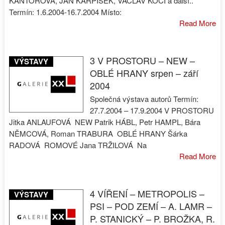
KANTOROVÁ, JAN KARPÍŠEK, VÁCLAV KOČÍ a další..
Termín: 1.6.2004-16.7.2004 Místo:
Read More
3 V PROSTORU – NEW –
VÝSTAVY
OBLÉ HRANY srpen – září
2004
Společná výstava autorů Termín:
27.7.2004 – 17.9.2004 V PROSTORU
Jitka ANLAUFOVÁ NEW Patrik HÁBL, Petr HAMPL, Bára
NĚMCOVÁ, Roman TRABURA OBLÉ HRANY Šárka
RADOVÁ ROMOVÉ Jana TRŽILOVÁ Na
Read More
4 VÍŘENÍ – METROPOLIS –
VÝSTAVY
PSI – POD ZEMÍ – A. LAMR –
P. STANICKÝ – P. BROŽKA, R.